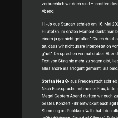
zerbrechlich wir doch sind – inmitten die
Abend.
H.-Jo
aus
Stutgart
schrieb am
18. Mai 20
Hi Stefan, im ersten Moment denkt man be
einem ja gar nicht gefallen." Gleich drauf
tat, dass wir nicht unsre Interpretation v
g'het". Da sprechen wir mal drüber. Aber
Text von Sting nix mehr zu sagen gibt, lie
alles andre als arrogant gemeint. Bis bald
Stefan Neu 🥳
aus
Freudenstadt
schrieb
Nach Rücksprache mit meiner Frau, bitte 
Mega! Gestern Abend durften wir euch zum 
bestes Konzert - ihr entwickelt euch agi
Stimmung im Publikum 🥳 Ihr habt den alt