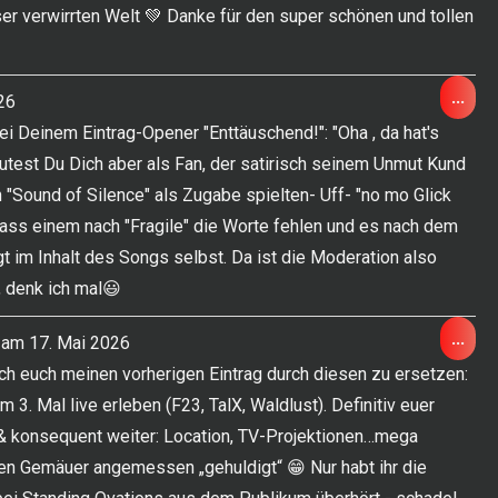
ser verwirrten Welt 💚 Danke für den super schönen und tollen
Die
...
26
Met
i Deinem Eintrag-Opener "Enttäuschend!": "Oha , da hat's
ein-
 outest Du Dich aber als Fan, der satirisch seinem Unmut Kund
on "Sound of Silence" als Zugabe spielten- Uff- "no mo Glick
 dass einem nach "Fragile" die Worte fehlen und es nach dem
gt im Inhalt des Songs selbst. Da ist die Moderation also
, denk ich mal😃
Die
...
 am
17. Mai 2026
Met
ich euch meinen vorherigen Eintrag durch diesen zu ersetzen:
ein-
3. Mal live erleben (F23, TalX, Waldlust). Definitiv euer
l & konsequent weiter: Location, TV-Projektionen…mega
en Gemäuer angemessen „gehuldigt“ 😁 Nur habt ihr die