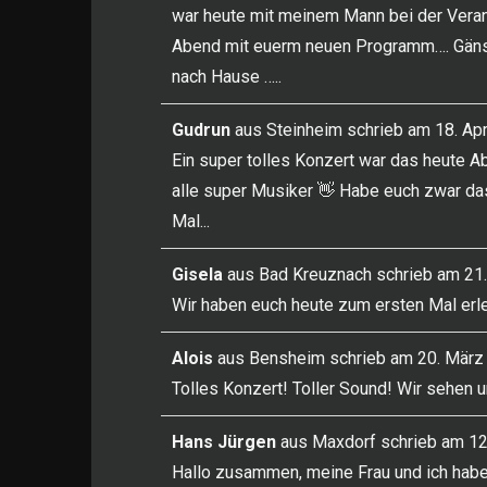
war heute mit meinem Mann bei der Veran
Abend mit euerm neuen Programm…. Gänseh
nach Hause …..
Gudrun
aus
Steinheim
schrieb am
18. Apr
Ein super tolles Konzert war das heute Ab
alle super Musiker 👋 Habe euch zwar das
Mal...
Gisela
aus
Bad Kreuznach
schrieb am
21.
Wir haben euch heute zum ersten Mal erle
Alois
aus
Bensheim
schrieb am
20. März
Tolles Konzert! Toller Sound! Wir sehen 
Hans Jürgen
aus
Maxdorf
schrieb am
12
Hallo zusammen, meine Frau und ich haben