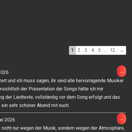
Navigation
1
2
3
4
5
...
12
→
der
Gästebuchliste
Die
...
 2026
Met
rt und ich muss sagen, ihr seid alle hervorragende Musiker
ein-
sichtlich der Präsentation der Songs hätte ich mir
ng der Liedtexte, vollständig vor dem Song erfolgt und das
s ein sehr schöner Abend mit euch.
Die
...
ai 2026
Met
 nicht nur wegen der Musik, sondern wegen der Atmosphäre,
ein-