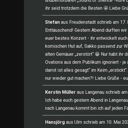
unüberhörbaren „Sound of Silence“-Rufe 
ihr seid trotzdem die Besten 🤩 Liebe Grü
Stefan
aus
Freudenstadt
schrieb am
17. 
Enttäuschend! Gestern Abend durften wir e
euer bestes Konzert - ihr entwickelt euch
komischen Hut auf, Sakko passend zur Wa
alten Gemäuer „zerstört“ 😁 Nur habt ihr 
Ovations aus dem Publikum ignoriert - ja 
damit ist alles gesagt“ im Keim „erstickt
nur wieder gut machen?! Liebe Grüße - eue
Kerstin Müller
aus
Langenau
schrieb am
Ich habe euch gestern Abend in Langenau
nach Langenau kommt bin ich auf jeden Fa
Hansjörg
aus
Ulm
schrieb am
10. Mai 20