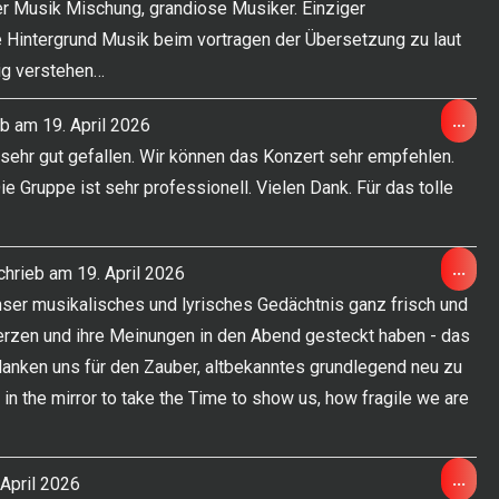
er Musik Mischung, grandiose Musiker. Einziger
ein-
ie Hintergrund Musik beim vortragen der Übersetzung zu laut
ig verstehen…
Die
...
eb am
19. April 2026
Met
sehr gut gefallen. Wir können das Konzert sehr empfehlen.
ein-
 Gruppe ist sehr professionell. Vielen Dank. Für das tolle
Die
...
chrieb am
19. April 2026
Met
unser musikalisches und lyrisches Gedächtnis ganz frisch und
ein-
Herzen und ihre Meinungen in den Abend gesteckt haben - das
anken uns für den Zauber, altbekanntes grundlegend neu zu
 in the mirror to take the Time to show us, how fragile we are
Die
...
April 2026