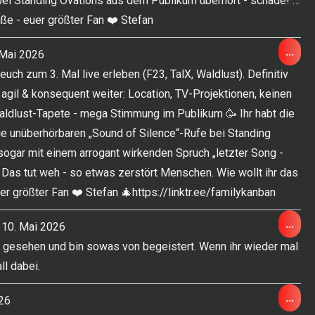
bei Standing Ovations aus dem Publikum überhört - schade! …
ße - euer größter Fan ❤️ Stefan
Die
...
Mai 2026
Met
uch zum 3. Mal live erleben (F23, TalX, Waldlust). Definitiv
ein-
 agil & konsequent weiter: Location, TV-Projektionen, keinen
ldlust-Tapete - mega Stimmung im Publikum 🥳 Ihr habt die
die unüberhörbaren „Sound of Silence“-Rufe bei Standing
sogar mit einem arrogant wirkenden Spruch „letzter Song -
“. Das tut weh - so etwas zerstört Menschen. Wie wollt ihr das
r größter Fan ❤️ Stefan 🎄https://linktr.ee/familykanban
Die
...
10. Mai 2026
Met
 gesehen und bin sowas von begeistert. Wenn ihr wieder mal
ein-
ll dabei.
Die
...
26
Met