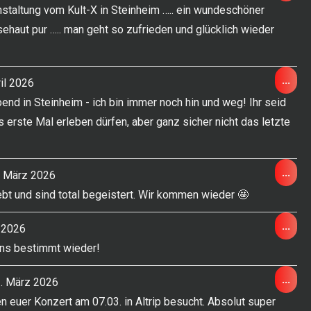
Met
staltung vom Kult-X in Steinheim ….. ein wundeschöner
ein-
aut pur ….. man geht so zufrieden und glücklich wieder
Die
...
il 2026
Met
end in Steinheim - ich bin immer noch hin und weg! Ihr seid
ein-
 erste Mal erleben dürfen, aber ganz sicher nicht das letzte
Die
...
 März 2026
Met
bt und sind total begeistert. Wir kommen wieder 🤩
ein-
Die
...
 2026
Met
uns bestimmt wieder!
ein-
Die
...
. März 2026
Met
 euer Konzert am 07.03. in Altrip besucht. Absolut super
ein-