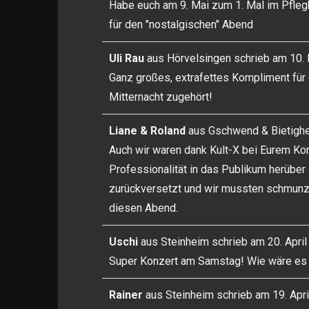
Habe euch am 9. Mai zum 1. Mal im Pfleg
für den "nostalgischen" Abend
Uli Rau
aus
Hörvelsingen
schrieb am
10. 
Ganz großes, extrafettes Kompliment für 
Mitternacht zugehört!
Liane & Roland
aus
Gschwend & Bietigh
Auch wir waren dank Kult-X bei Eurem Konz
Professionalität in das Publikum herüber 
zurückversetzt und wir mussten schmunzel
diesen Abend.
Uschi
aus
Steinheim
schrieb am
20. Apri
Super Konzert am Samstag! Wie wäre es m
Rainer
aus
Steinheim
schrieb am
19. Apr