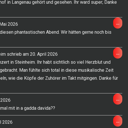
hof in Langenau gehört und gesehen. Ihr ward super; Danke
ein-
Die
...
Mai 2026
Met
diesen phantastischen Abend. Wir hätten gerne noch bis
ein-
Die
...
eim
schrieb am
20. April 2026
Met
ert in Steinheim. Ihr habt sichtlich so viel Herzblut und
ein-
gebracht. Man fühlte sich total in diese musikalische Zeit
n, wie die Köpfe der Zuhörer im Takt mitgingen. Danke für
Die
...
l 2026
Met
al mit in a gadda davida??
ein-
Die
...
il 2026
Met