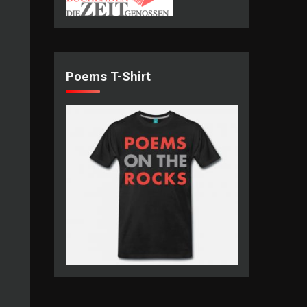
se
abox
Poems T-Shirt
/ausblenden.
se
abox
/ausblenden.
se
abox