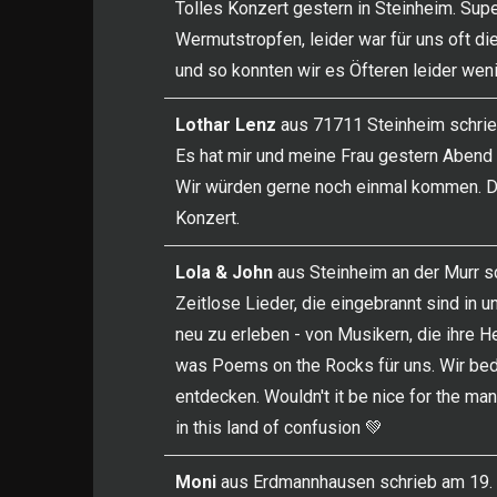
Tolles Konzert gestern in Steinheim. Sup
Wermutstropfen, leider war für uns oft d
und so konnten wir es Öfteren leider wen
Lothar Lenz
aus
71711 Steinheim
schri
Es hat mir und meine Frau gestern Abend 
Wir würden gerne noch einmal kommen. Die
Konzert.
Lola & John
aus
Steinheim an der Murr
s
Zeitlose Lieder, die eingebrannt sind in 
neu zu erleben - von Musikern, die ihre 
was Poems on the Rocks für uns. Wir bed
entdecken. Wouldn't it be nice for the man
in this land of confusion 💚
Moni
aus
Erdmannhausen
schrieb am
19. 