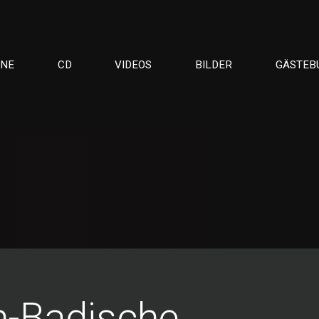
INE
CD
VIDEOS
BILDER
GÄSTEB
en-Badische