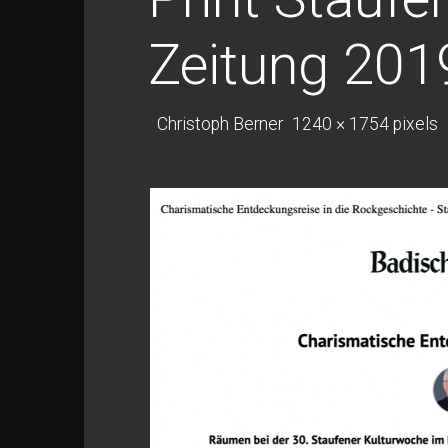
Zeitung 201
Full
Christoph Berner
1240 × 1754
pixels
size