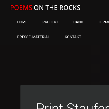
Skip
to
content
HOME
PROJEKT
BAND
TERM
PRESSE-MATERIAL
KONTAKT
Print Stauf