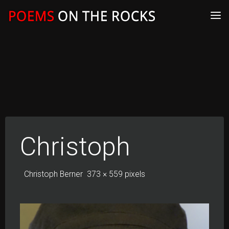
Skip
to
content
Christoph
Full
Christoph Berner
373 × 559
pixels
size