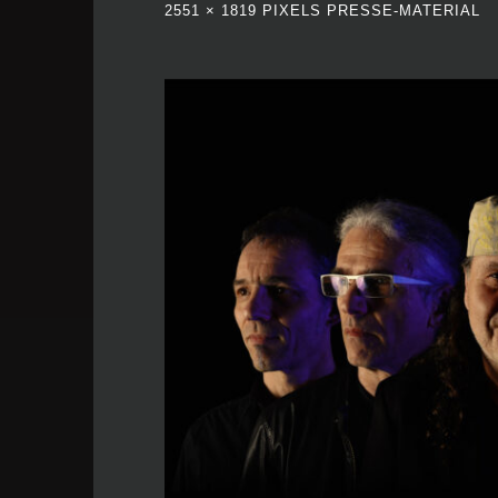
FULL
2551 × 1819
PIXELS
PRESSE-MATERIAL
SIZE