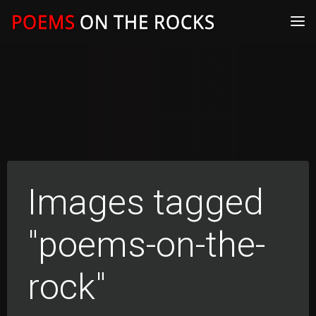
Skip
to
content
Images tagged
"poems-on-the-
rock"