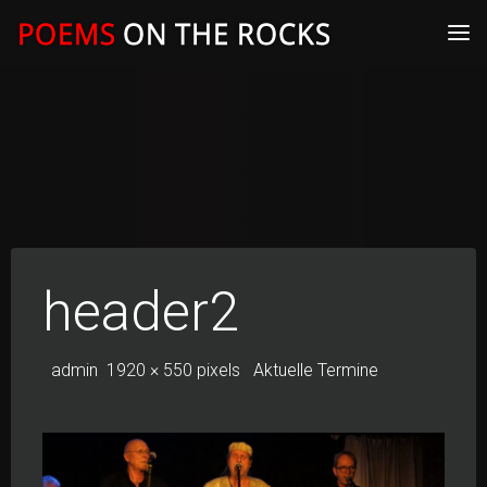
Skip
to
content
header2
Full
admin
1920 × 550
pixels
Aktuelle Termine
size