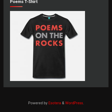
Poems T-Shirt
Powered by
Esotera
&
WordPress
.